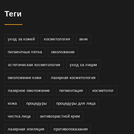
Теги
уход за кожей
косметология
акне
пигментные пятна
омоложение
эстетическая косметология
уход за лицом
омоложение кожи
лазерная косметология
лазерное омоложение
пигментация
косметолог
кожа
процедуры
процедуры для лица
чистка лица
антивозрастной крем
лазерная эпиляция
противопоказания