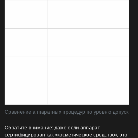
Стимуляция
Эстетист /
Микротоки
клеток током
Врач
слабой мощности
Нагрев дермы
Врач
RF-лифтинг
радиочастотами
(чаще)
Фракционный
Микроскопические
Врач
лазер
прожигания кожи
Воздействие
LED-терапия
световыми
Эстетист
волнами
Сравнение аппаратных процедур по уровню допуска
Обратите внимание: даже если аппарат
сертифицирован как «косметическое средство», это