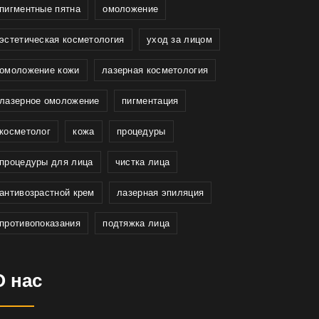
пигментные пятна
омоложение
эстетическая косметология
уход за лицом
омоложение кожи
лазерная косметология
лазерное омоложение
пигментация
косметолог
кожа
процедуры
процедуры для лица
чистка лица
антивозрастной крем
лазерная эпиляция
противопоказания
подтяжка лица
О нас