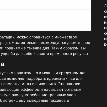
Отличная
0
Л
с
Плохая
150
к
н
Хорошая
2
о
с
ратации, можно справиться с множеством
в
морщин. Настоятельно рекомендуется держать под
р
и порциями в течение дня. Таким образом, вы
 ущерба для себя и своего временного ресурса.
за
вкусным напитком, но и мощным средством для
рав позволяет подобрать идеальный чай для
з ромашки, мяты и шиповника. Эти напитки
окаивающим эффектом и насыщают организм
регулярное употребление травяных чаев
т быстрейшему выведению токсинов и