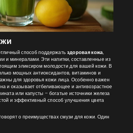
ожи
 отличный способ поддержать
здоровая кожа
,
и и минералами. Эти напитки, составленные из
стоящим эликсиром молодости для вашей кожи. В
олько мощных антиоксидантов, витаминов и
ажны для здоровья кожи лица. Особенно важен
гена и оказывает отбеливающее и антивозрастное
пината или капусты – богатые источники железа
остой и эффективный способ улучшения цвета
говорят о преимуществах смузи для кожи. Один