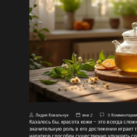
Лидия Ковальчук
янв 2
0 Комментари
Казалось бы, красота кожи – это всегда сло
значительную роль в его достижении играет 
напитков способен существенно улучшить со