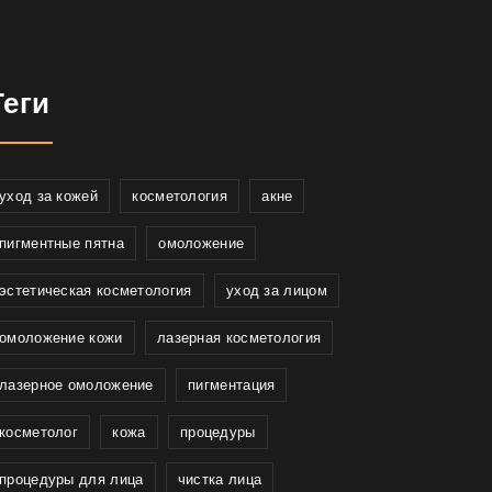
Теги
уход за кожей
косметология
акне
пигментные пятна
омоложение
эстетическая косметология
уход за лицом
омоложение кожи
лазерная косметология
лазерное омоложение
пигментация
косметолог
кожа
процедуры
процедуры для лица
чистка лица