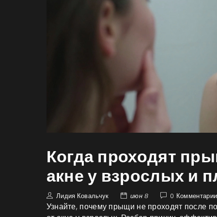
Когда проходят пры
акне у взрослых и 
Лидия Ковальчук
июн 8
0 Комментари
Узнайте, почему прыщи не проходят после по