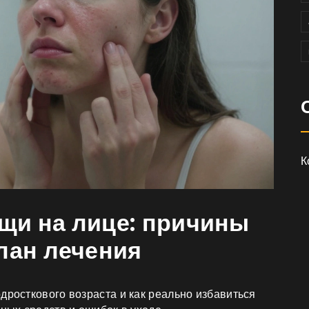
К
щи на лице: причины
план лечения
и
дросткового возраста и как реально избавиться