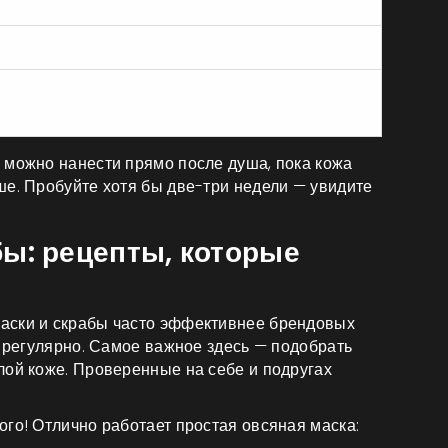
жа после 6 месяцев
хость, шелушение, новые морщины
нее выраженные морщины, ровный тон, лучше
стичность
 можно нанести прямо после душа, пока кожа
ше. Пробуйте хотя бы две-три недели — увидите
ы: рецепты, которые
аски и скрабы часто эффективнее брендовых
ё регулярно. Самое важное здесь — подобрать
лой коже. Проверенные на себе и подругах
этого! Отлично работает простая овсяная маска: