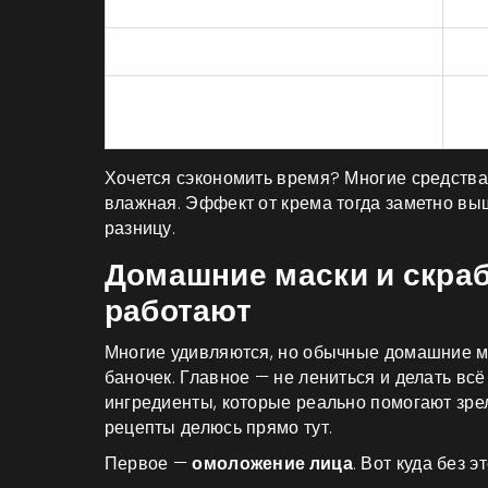
Привычка
Ко
Умывание водой с мылом
Су
Уход по схеме: очищение +
Ме
увлажнение + SPF
эла
Хочется сэкономить время? Многие средства
влажная. Эффект от крема тогда заметно вы
разницу.
Домашние маски и скраб
работают
Многие удивляются, но обычные домашние м
баночек. Главное — не лениться и делать вс
ингредиенты, которые реально помогают зре
рецепты делюсь прямо тут.
Первое —
омоложение лица
. Вот куда без 