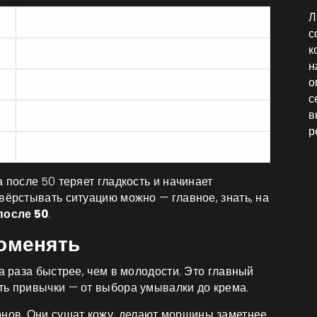
Л
После 50 лет
с
к
Снижается на 20-30%
н
о
В 2 раза медленнее
с
в
Уменьшается в 3-5 раз
р
70% женщин жалуются на сухость
 после 50 теряет гладкость и начинает
вёрстывать ситуацию можно — главное, знать, на
после 50
.
поменять
а раза быстрее, чем в молодости. Это главный
ть привычки — от выбора умывалки до крема.
онов. Они сушат кожу, делают морщины заметнее.