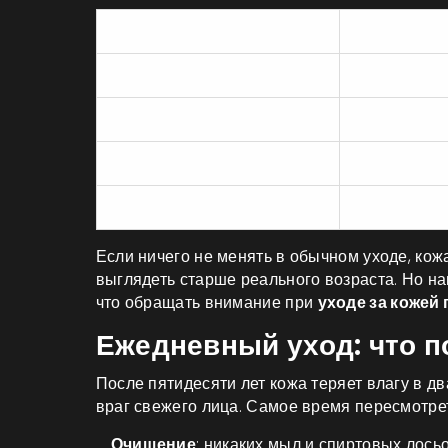
Показатель
До 50 лет
Плотность кожи
Высокая
Выработка коллагена
Активная
Уровень эстрогена
Норма
Сухость кожи
Редко
Если ничего не менять в обычном уходе, кожа
выглядеть старше реального возраста. Но на
что обращать внимание при
уходе за кожей 
Ежедневный уход: что 
После пятидесяти лет кожа теряет влагу в дв
враг свежего лица. Самое время пересмотре
Очищение
: никаких мыл и спиртовых лось