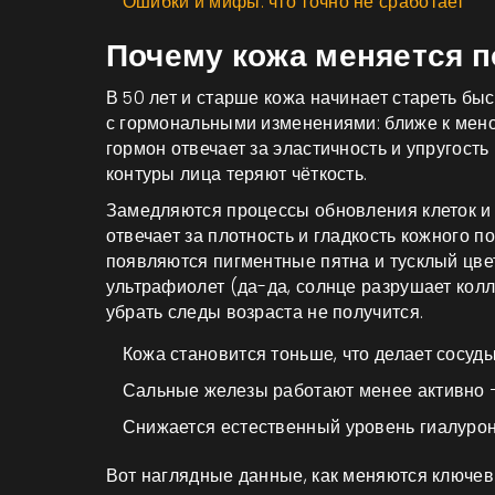
Ошибки и мифы: что точно не сработает
Почему кожа меняется п
В 50 лет и старше кожа начинает стареть бы
с гормональными изменениями: ближе к меноп
гормон отвечает за эластичность и упругост
контуры лица теряют чёткость.
Замедляются процессы обновления клеток и 
отвечает за плотность и гладкость кожного п
появляются пигментные пятна и тусклый цвет
ультрафиолет (да-да, солнце разрушает колл
убрать следы возраста не получится.
Кожа становится тоньше, что делает сосуд
Сальные железы работают менее активно —
Снижается естественный уровень гиалурон
Вот наглядные данные, как меняются ключевы