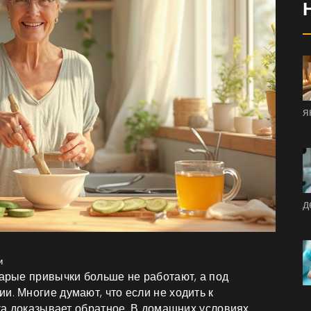
я
д
и
тарые привычки больше не работают, а под
и. Многие думают, что если не ходить к
ика доказывает обратное. В домашних условиях