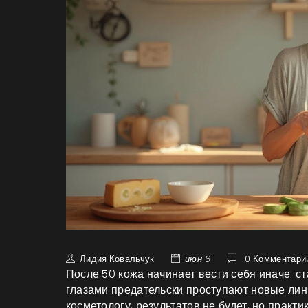
Лидия Ковальчук
июн 6
0 Комментари
После 50 кожа начинает вести себя иначе: с
глазами предательски проступают новые лини
косметологу, результатов не будет, но практ