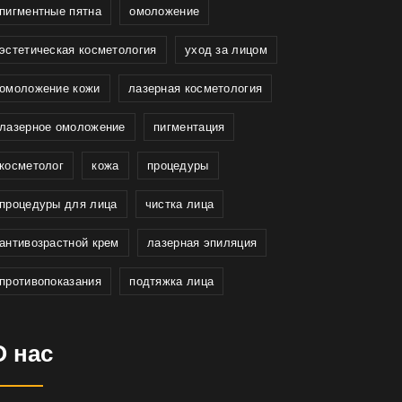
пигментные пятна
омоложение
эстетическая косметология
уход за лицом
омоложение кожи
лазерная косметология
лазерное омоложение
пигментация
косметолог
кожа
процедуры
процедуры для лица
чистка лица
антивозрастной крем
лазерная эпиляция
противопоказания
подтяжка лица
О нас