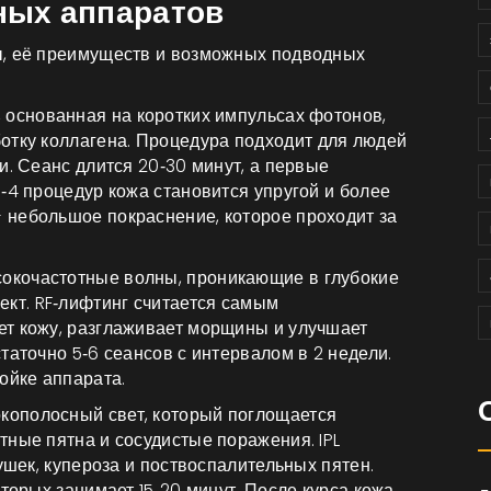
ных аппаратов
ы, её преимуществ и возможных подводных
, основанная на коротких импульсах фотонов,
отку коллагена.
Процедура подходит для людей
и. Сеанс длится 20‑30 минут, а первые
‑4 процедур кожа становится упругой и более
 небольшое покраснение, которое проходит за
сокочастотные волны, проникающие в глубокие
ект.
RF‑лифтинг считается самым
ет кожу, разглаживает морщины и улучшает
таточно 5‑6 сеансов с интервалом в 2 недели.
ойке аппарата.
кополосный свет, который поглощается
тные пятна и сосудистые поражения.
IPL
ушек, купероза и поствоспалительных пятен.
торых занимает 15‑20 минут. После курса кожа