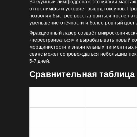
Вакуумный лимфодренаж
это мягкий массаж
отток лимфы и ускоряет вывод токсинов.
Проц
позволяя быстрее восстановиться после нагр
уменьшение отёчности и более ровный цвет 
Фракционный лазер
создаёт микроскопически
«перестраиваться» и вырабатывать новый ко
морщинистости и значительных пигментных и
сеанс может сопровождаться небольшим пок
5‑7 дней.
Сравнительная таблица
Принцип
Процедура
действия
Лазерный
Фотонный
фотонный лифтинг
импульс + нагрев