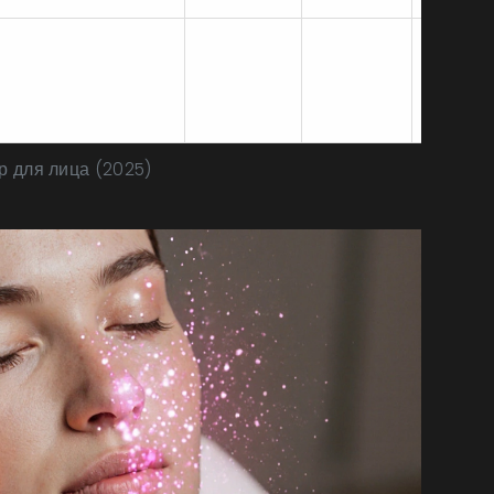
Глубокий
лифтинг,
Шелуше
25‑35мин
3‑4
коррекция
дней
пигментации
 для лица (2025)