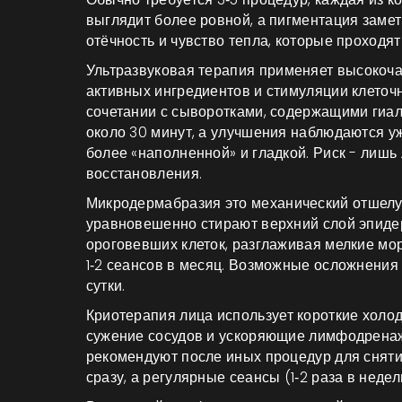
выглядит более ровной, а пигментация заме
отёчность и чувство тепла, которые проходят
Ультразвуковая терапия
применяет высокоча
активных ингредиентов и стимуляции клеточ
сочетании с сыворотками, содержащими гиал
около 30 минут, а улучшения наблюдаются у
более «наполненной» и гладкой. Риск - лишь
восстановления.
Микродермабразия
это механический отшел
уравновешенно стирают верхний слой эпиде
ороговевших клеток, разглаживая мелкие мо
1‑2 сеансов в месяц. Возможные осложнения
сутки.
Криотерапия лица
использует короткие хол
сужение сосудов и ускоряющие лимфодрена
рекомендуют после иных процедур для снят
сразу, а регулярные сеансы (1‑2 раза в неде