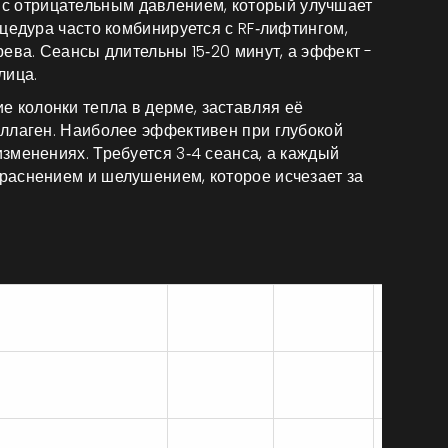
 с отрицательным давлением, который улучшает
едура часто комбинируется с RF‑лифтингом,
ева. Сеансы длительны 15‑20 минут, а эффект -
лица.
е колонки тепла в дерме, заставляя её
ллаген.
Наиболее эффективен при глубокой
зменениях. Требуется 3‑4 сеанса, а каждый
раснением и шелушением, которое исчезает за
Главный
Время
Кол‑во
Риски
эффект
сеанса
сеансов
Подтяжка,
Кратко
20‑30мин
3‑4
упругость
покрас
Тонизирование,
Ожоги 