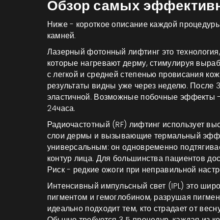
Обзор самых эффектив
Ниже - короткое описание каждой процедур
камней.
Лазерный фотонный лифтинг
это технология
которые нагревают дерму, стимулируя выраб
с легкой и средней степенью провисания кож
результаты видны уже через неделю. После 3
эластичной. Возможные побочные эффекты -
24часа.
Радиочастотный (RF) лифтинг
использует вы
слои дермы и вызывающие термальный эфф
универсальным: он одновременно подтягива
контур лица. Для большинства пациентов дос
Риск - редкие ожоги при неправильной настр
Интенсивный импульсный свет (IPL)
это широ
пигментом и гемоглобином, разрушая пигмен
идеально подходит тем, кто страдает от весн
Обычно требуется 3‑5 процедур, каждая из ко