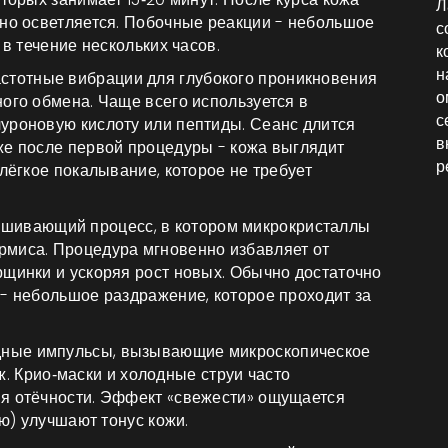
Л
тно осветляется. Побочные реакции - небольшое
с
 в течение нескольких часов.
к
н
стотные вибрации для глубокого проникновения
о
ного обмена.
Чаще всего используется в
с
уроновую кислоту или пептиды. Сеанс длится
в
же после первой процедуры - кожа выглядит
р
 лёгкое покалывание, которое не требует
ушивающий процесс, в котором микрокристаллы
рмиса.
Процедура мгновенно избавляет от
рщинки и ускоряя рост новых. Обычно достаточно
 - небольшое раздражение, которое проходит за
одные импульсы, вызывающие микроскопическое
ж.
Крио‑маски и холодные струи часто
ия отёчности. Эффект «свежести» ощущается
лю) улучшают тонус кожи.