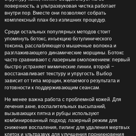
поверхность, а ультразвуковая чистка работает
внутри пор. Вместе они позволяют собрать
комплексный план без излишних процедур.
Среди остальных популярных методов стоит
упомянуть
ботокс
,
инъекцию ботулинического
токсина, расслабляющего мышечные волокна и
разглаживающего динамические морщины
. Ботокс
часто сравнивают с лазерным омоложением: первый
быстро устраняет мимические линии, второй –
восстанавливает текстуру и упругость. Выбор
зависит от типа морщин, желаемого результата и
готовности к поддерживающим сеансам.
Не менее важна работа с проблемной кожей. Для
лечения
акне
,
воспалительных высыпаний,
вызывающих пятна и рубцы
используют
комбинированный подход: лазерный режим для
снижения воспаления, пилинг для удаления мертвых
клеток и ультразвук для улучшения проникновения