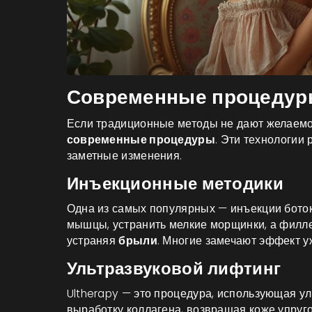
Современные процеду
Если традиционные методы не дают желаемог
современные процедуры
. Эти технологии 
заметные изменения.
Инъекционные методики
Одна из самых популярных — инъекции боток
мышцы, устранить мелкие морщинки, а филл
устраняя
брыли
. Многие замечают эффект у
Ультразвуковой лифтинг
Ultherapy — это процедура, использующая ул
выработку коллагена, возвращая коже упруго