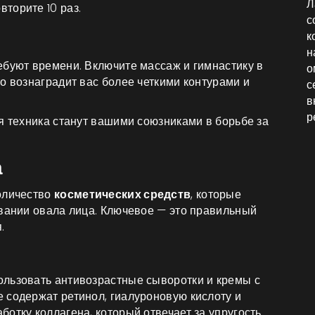
Л
вторите 10 раз.
с
к
н
ебуют времени. Включите массаж и гимнастику в
о
о вознаградит вас более четкими контурами и
с
в
р
я техника станут вашими союзниками в борьбе за
а
оличество
косметических средств
, которые
ивании овала лица. Ключевое — это правильный
.
ользовать антивозрастные сыворотки и кремы с
 содержат ретинол, гиалуроновую кислоту и
отку коллагена, который отвечает за упругость