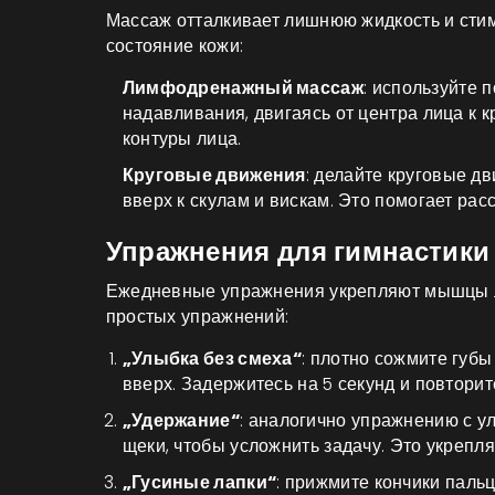
Массаж отталкивает лишнюю жидкость и стим
состояние кожи:
Лимфодренажный массаж
: используйте 
надавливания, двигаясь от центра лица к к
контуры лица.
Круговые движения
: делайте круговые д
вверх к скулам и вискам. Это помогает р
Упражнения для гимнастики
Ежедневные упражнения укрепляют мышцы лиц
простых упражнений:
„Улыбка без смеха“
: плотно сожмите губы
вверх. Задержитесь на 5 секунд и повторите
„Удержание“
: аналогично упражнению с у
щеки, чтобы усложнить задачу. Это укрепл
„Гусиные лапки“
: прижмите кончики пальц