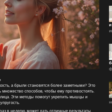
и
и
б
ф
и
ткость, а брыли становятся более заметными? Это
ь множество способов, чтобы ему противостоять.
 лица. Эти методы помогут укрепить мышцы и
н
упругость.
раз в неделю, может дать отличные результаты.