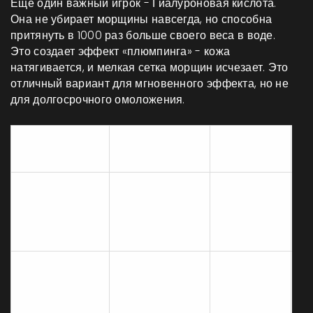
Еще один важный игрок -
Гиалуроновая кислота
.
Она не убирает морщины навсегда, но способна
притянуть в 1000 раз больше своего веса в воде.
Это создает эффект «плюмпинга» - кожа
натягивается, и мелкая сетка морщин исчезает. Это
отличный вариант для мгновенного эффекта, но не
для долгосрочного омоложения.
Скорость
Компонент
Что делает
Р
эффекта
Стимулирует
Медленно
коллаген,
Р
Ретинол
(3-6
обновляет
ф
месяцев)
кожу
Глубоко
Гиалуроновая
увлажняет,
Мгновенно
П
кислота
заполняет