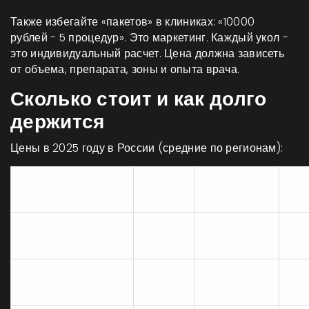
Также избегайте «пакетов» в клиниках: «10000
рублей - 5 процедур». Это маркетинг. Каждый укол -
это индивидуальный расчет. Цена должна зависеть
от объема, препарата, зоны и опыта врача.
Сколько стоит и как долго
держится
Цены в 2025 году в России (средние по регионам):
Стоимость
Ср
Процедура
Объем
(руб.)
де
Ботокс (уголки
15-25
12 000-20
4-5
рта, лоб)
ед.
000
ме
Филлеры (скулы,
25 000-45
12-
1-2 мл
виски)
000
ме