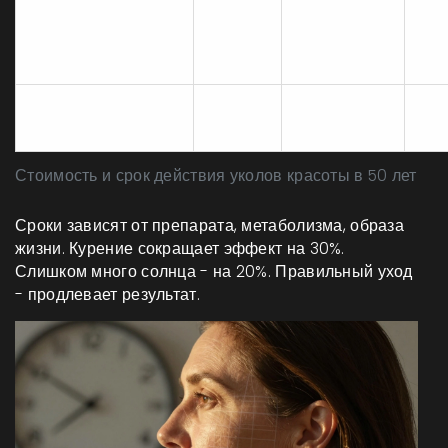
Риолифтинг
20 000-35
12-
(подбородок,
1-1,5 мл
000
ме
челюсть)
8 000-15
6-
Биоревитализация
2 мл
000
ме
Стоимость и срок действия уколов красоты в 50 лет
Сроки зависят от препарата, метаболизма, образа
жизни. Курение сокращает эффект на 30%.
Слишком много солнца - на 20%. Правильный уход
- продлевает результат.