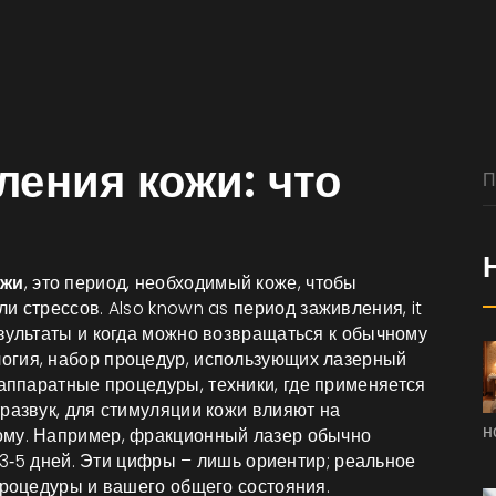
ления кожи: что
ожи
,
это период, необходимый коже, чтобы
ли стрессов
. Also known as
период заживления
, it
езультаты и когда можно возвращаться к обычному
логия
,
набор процедур, использующих лазерный
аппаратные процедуры
,
техники, где применяется
развук, для стимуляции кожи
влияют на
н
ому. Например, фракционный лазер обычно
ь 3‑5 дней. Эти цифры – лишь ориентир; реальное
процедуры и вашего общего состояния.