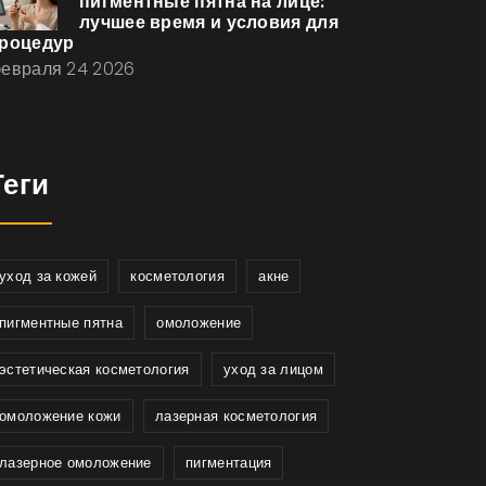
пигментные пятна на лице:
лучшее время и условия для
роцедур
евраля 24 2026
Теги
уход за кожей
косметология
акне
пигментные пятна
омоложение
эстетическая косметология
уход за лицом
омоложение кожи
лазерная косметология
лазерное омоложение
пигментация