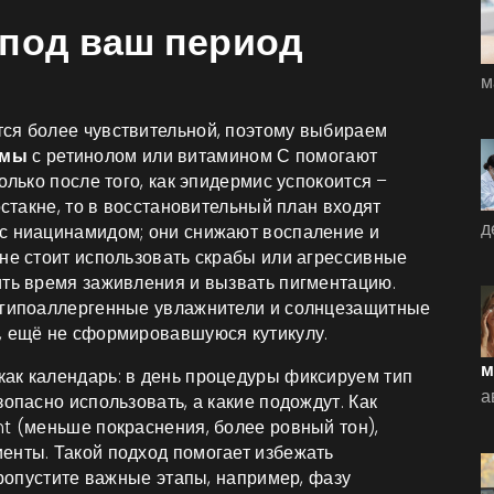
 под ваш период
м
ся более чувствительной, поэтому выбираем
емы
с ретинолом или витамином С помогают
олько после того, как эпидермис успокоится –
остакне, то в восстановительный план входят
д
 с ниацинамидом; они снижают воспаление и
 не стоит использовать скрабы или агрессивные
ить время заживления и вызвать пигментацию.
ь гипоаллергенные увлажнители и солнцезащитные
, ещё не сформировавшуюся кутикулу.
м
ак календарь: в день процедуры фиксируем тип
а
опасно использовать, а какие подождут. Как
t (меньше покраснения, более ровный тон),
енты. Такой подход помогает избежать
пропустите важные этапы, например, фазу