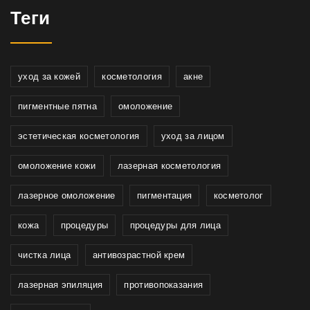
Теги
уход за кожей
косметология
акне
пигментные пятна
омоложение
эстетическая косметология
уход за лицом
омоложение кожи
лазерная косметология
лазерное омоложение
пигментация
косметолог
кожа
процедуры
процедуры для лица
чистка лица
антивозрастной крем
лазерная эпиляция
противопоказания