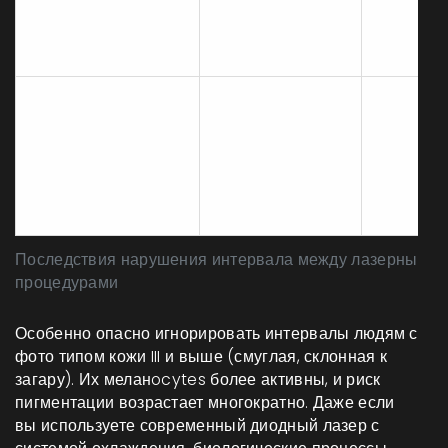
чрезмерном
морщин,
нагреве
потеря
упругост
Усиленн
Стимуляция
рост
соседних
Парадоксальный
пушковы
фолликулов
гипертрихоз
волос во
слабым
зоны
воздействием
обработк
Последствия нарушения интервала между лазерными
процедурами
Особенно опасно игнорировать интервалы людям с
фото типом кожи III и выше (смуглая, склонная к
загару). Их меланocytes более активны, и риск
пигментации возрастает многократно. Даже если
вы используете современный
диодный лазер
с