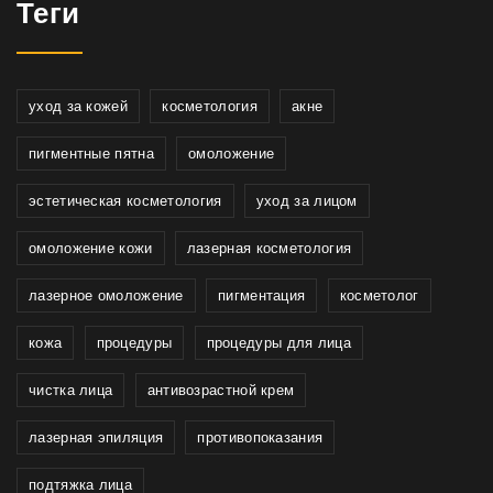
Теги
уход за кожей
косметология
акне
пигментные пятна
омоложение
эстетическая косметология
уход за лицом
омоложение кожи
лазерная косметология
лазерное омоложение
пигментация
косметолог
кожа
процедуры
процедуры для лица
чистка лица
антивозрастной крем
лазерная эпиляция
противопоказания
подтяжка лица