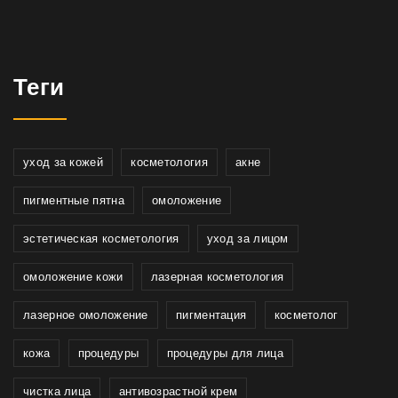
Теги
уход за кожей
косметология
акне
пигментные пятна
омоложение
эстетическая косметология
уход за лицом
омоложение кожи
лазерная косметология
лазерное омоложение
пигментация
косметолог
кожа
процедуры
процедуры для лица
чистка лица
антивозрастной крем