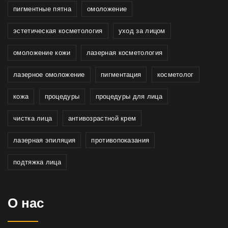
пигментные пятна
омоложение
эстетическая косметология
уход за лицом
омоложение кожи
лазерная косметология
лазерное омоложение
пигментация
косметолог
кожа
процедуры
процедуры для лица
чистка лица
антивозрастной крем
лазерная эпиляция
противопоказания
подтяжка лица
О нас