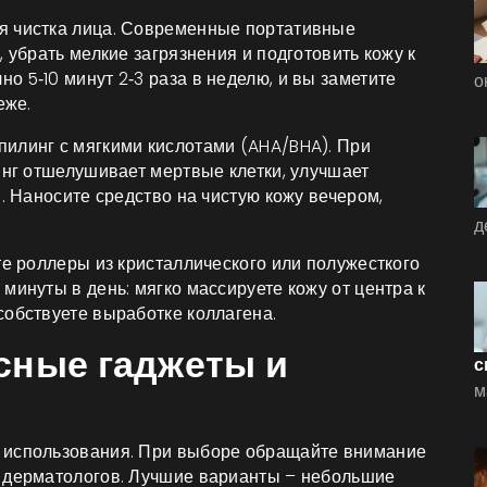
я чистка лица. Современные портативные
 убрать мелкие загрязнения и подготовить кожу к
 5‑10 минут 2‑3 раза в неделю, и вы заметите
о
еже.
илинг с мягкими кислотами (AHA/BHA). При
инг отшелушивает мертвые клетки, улучшает
й. Наносите средство на чистую кожу вечером,
д
те роллеры из кристаллического или полужесткого
минуты в день: мягко массируете кожу от центра к
собствуете выработке коллагена.
сные гаджеты и
с
м
 использования. При выборе обращайте внимание
т дерматологов. Лучшие варианты – небольшие