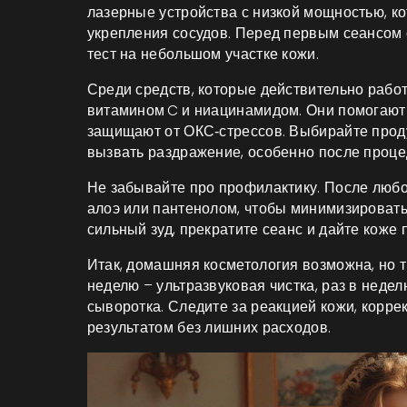
лазерные устройства с низкой мощностью, к
укрепления сосудов. Перед первым сеансом 
тест на небольшом участке кожи.
Среди средств, которые действительно рабо
витамином C и ниацинамидом. Они помогают
защищают от ОКС‑стрессов. Выбирайте проду
вызвать раздражение, особенно после проце
Не забывайте про профилактику. После люб
алоэ или пантенолом, чтобы минимизироват
сильный зуд, прекратите сеанс и дайте коже
Итак, домашняя косметология возможна, но тр
неделю – ультразвуковая чистка, раз в неде
сыворотка. Следите за реакцией кожи, корре
результатом без лишних расходов.