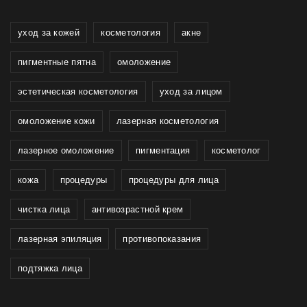
уход за кожей
косметология
акне
пигментные пятна
омоложение
эстетическая косметология
уход за лицом
омоложение кожи
лазерная косметология
лазерное омоложение
пигментация
косметолог
кожа
процедуры
процедуры для лица
чистка лица
антивозрастной крем
лазерная эпиляция
противопоказания
подтяжка лица