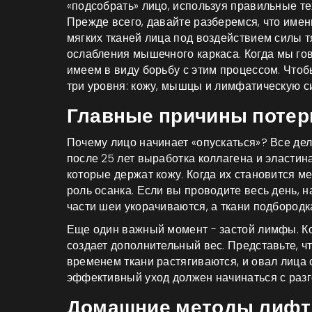
«подсобрать» лицо, используя правильные те
Прежде всего, давайте разберемся, что име
мягких тканей лица под воздействием силы т
ослабления мышечного каркаса
.
Когда мы го
имеем в виду борьбу с этим процессом. Чтоб
три уровня: кожу, мышцы и лимфатическую с
Главные причины потери
Почему лицо начинает «опускаться»? Все дел
после 25 лет выработка коллагена и эластин
которые держат кожу. Когда их становится ме
роль осанка. Если вы проводите весь день,
части шеи укорачиваются, а ткани подбородк
Еще один важный момент - застой лимфы. Ко
создает дополнительный вес. Представьте, что
временем ткани растягиваются, и овал лиц
эффективный уход должен начинаться с разг
Домашние методы лифти