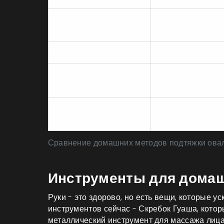
Лимфодренаж
Отеки, цвет кожи
Фейсбилдинг
Мышечный карк
Тонус кожи,
Скребок Гуаша
лифтинг
Контрастное
Микроциркуляци
умывание
Сравнение домашних методов подтяжки ова
Инструменты для домаш
Руки - это здорово, но есть вещи, которые 
инструментов сейчас -
Скребок Гуаша
, кото
металлический инструмент для массажа лиц