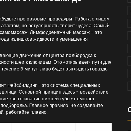
забудьте про разовые процедуры. Работа с лицом
с атлетом, но регулярность творит чудеса. Самый
о самомассаж.
Лимфодренажный массаж
- это
ывода излишков жидкости и уменьшения
ивающие движения от центра подбородка к
хности шеи к ключицам. Это «открывает» пути для
 течение 5 минут, лицо будет выглядеть гораздо
дит
Фейсбилдинг
- это
система специальных
шц лица
.
Основной принцип здесь - воздействие
ие «вытягивание нижней губы» помогает
 подбородка. Главное правило: не создавайте
й, работайте плавно.
Скорость эффекта
Сложность