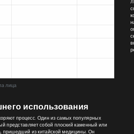
Л
с
Мгновенно
Легко
к
(временный)
н
о
ас
Через 1-2 месяца
Средне
с
в
После 2-3 сеансов
Средне
р
Очень
я
Сразу
легко
ла лица
него использования
ускоряют процесс. Один из самых популярных
рый представляет собой
плоский каменный или
а, пришедший из китайской медицины
.
Он