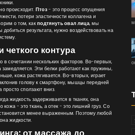
хники.
нно происходит.
Птоз
- это
процесс опущения
яжести, потери эластичности коллагена и
м
ворим о том, как
подтянуть овал лица
, мы
ы добиться результата, нужно воздействовать на
истему.
 четкого контура
о в сочетании нескольких факторов. Во-первых,
о
а замедляется. Эти белки работают как пружины,
ньше, кожа растягивается. Во-вторых, играет
 наклонив голову к смартфону, мышцы передней
а просто сползают вниз.
гда жидкость задерживается в тканях, она
 кожа - это ткань, а отек - это лишний груз. Со
а становится менее выраженным. Поэтому любой
она жидкости.
нга: от массажа до