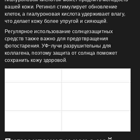
вашей кожи. Ретинол стимулирует обновление
клеток, а гиалуроновая кислота удерживает влагу,
что делает кожу более упругой и сияющей.
Регулярное использование солнцезащитных
средств также важно для предотвращения
фотостарения. УФ-лучи разрушительны для
коллагена, поэтому защита от солнца поможет
сохранить кожу здоровой.
Процедура
Преимущества
Улучшение текстуры
Микродермабразия
кожи, стимуляция
обновления клеток
Разглаживание морщин,
Инъекции ботокса
быстрый эффект