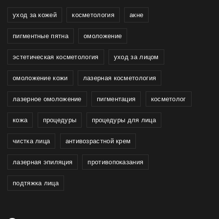
уход за кожей
косметология
акне
пигментные пятна
омоложение
эстетическая косметология
уход за лицом
омоложение кожи
лазерная косметология
лазерное омоложение
пигментация
косметолог
кожа
процедуры
процедуры для лица
чистка лица
антивозрастной крем
лазерная эпиляция
противопоказания
подтяжка лица