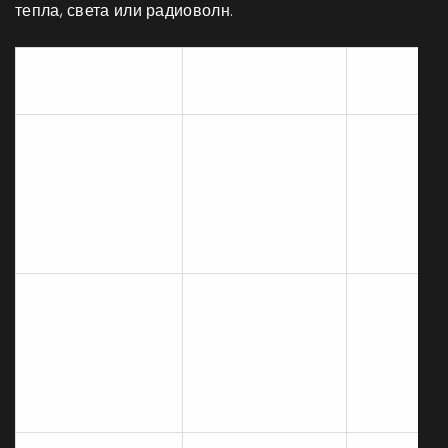
тепла, света или радиоволн.
Принцип
Основной
Методика
действия
эффект
Улучшение
Импульсный
тона,
свет разрушает
Фотоомоложение
устранени
пигмент и
(IPL)
купероза,
стимулирует
легкое
сосуды
уплотнени
Подтяжка
контура,
Радиочастотный
сокращени
RF-лифтинг
ток нагревает
пор,
дерму
улучшение
текстуры