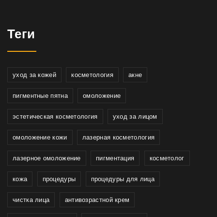
Теги
уход за кожей
косметология
акне
пигментные пятна
омоложение
эстетическая косметология
уход за лицом
омоложение кожи
лазерная косметология
лазерное омоложение
пигментация
косметолог
кожа
процедуры
процедуры для лица
чистка лица
антивозрастной крем