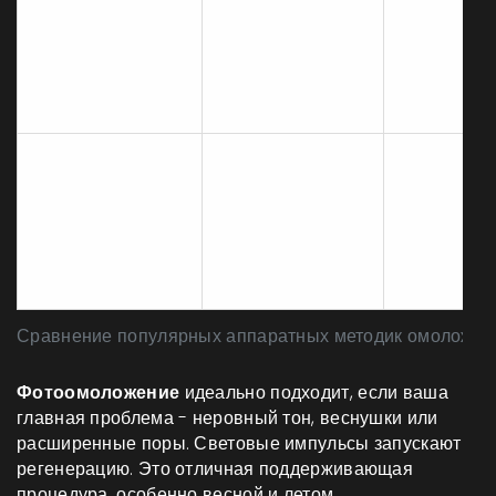
Выраженн
Фокусированный
лифтинг
SMAS-лифтинг
ультразвук
овала лица
(Ultherapy)
воздействует на
шеи и
глубокие слои
декольте
Глубокое
обновлени
Лазерное
Удаление
рубцы,
шлифование
верхних слоев
шрамы,
(CO2)
кожи лазером
серьезные
морщины
Сравнение популярных аппаратных методик омоложен
Фотоомоложение
идеально подходит, если ваша
главная проблема - неровный тон, веснушки или
расширенные поры. Световые импульсы запускают
регенерацию. Это отличная поддерживающая
процедура, особенно весной и летом.