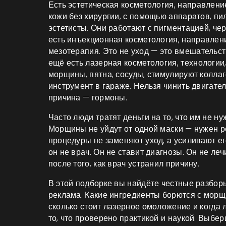
Есть
эстетическая косметология
,
направление
кожи без хирургии, с помощью аппаратов, пи
эстетисты. Они работают с пигментацией, че
есть
инъекционная косметология
,
направлени
мезотерапия
. Это не уход — это вмешательс
ещё есть
лазерная косметология
,
технологии
морщины, пятна, сосуды, стимулируют колла
инструмент в гараже. Нельзя чинить двигател
причина — гормоны.
Часто люди тратят деньги на то, что им не н
Морщины не уйдут от одной маски — нужен 
процедуры не заменяют уход, а усиливают его
он не врач. Он не ставит диагнозы. Он не ле
после того, как врач устранил причину.
В этой подборке вы найдёте честные разборы
реклама. Какие ингредиенты борются с морщ
сколько стоит лазерное омоложение и когда 
то, что проверено практикой и наукой. Выбери