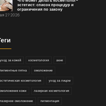
Что может делать косметолог-
эстетист: список процедур и
ограничения по закону
ая 27 2026
Теги
уход за кожей
косметология
акне
пигментные пятна
омоложение
эстетическая косметология
уход за лицом
омоложение кожи
лазерная косметология
лазерное омоложение
пигментация