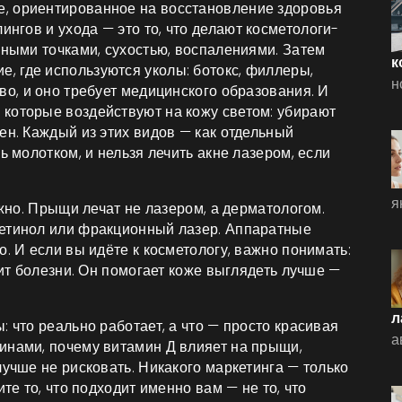
, ориентированное на восстановление здоровья
лингов и ухода
— это то, что делают косметологи-
рными точками, сухостью, воспалениями. Затем
к
е, где используются уколы: ботокс, филлеры,
н
тво, и оно требует медицинского образования. И
, которые воздействуют на кожу светом: убирают
ген
. Каждый из этих видов — как отдельный
ь молотком, и нельзя лечить акне лазером, если
я
ужно. Прыщи лечат не лазером, а дерматологом.
ретинол или фракционный лазер. Аппаратные
. И если вы идёте к косметологу, важно понимать:
чит болезни. Он помогает коже выглядеть лучше —
л
: что реально работает, а что — просто красивая
а
инами, почему витамин Д влияет на прыщи,
лучше не рисковать. Никакого маркетинга — только
те то, что подходит именно вам — не то, что