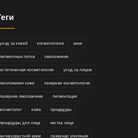
Теги
уход за кожей
косметология
акне
пигментные пятна
омоложение
эстетическая косметология
уход за лицом
омоложение кожи
лазерная косметология
лазерное омоложение
пигментация
косметолог
кожа
процедуры
процедуры для лица
чистка лица
антивозрастной крем
лазерная эпиляция