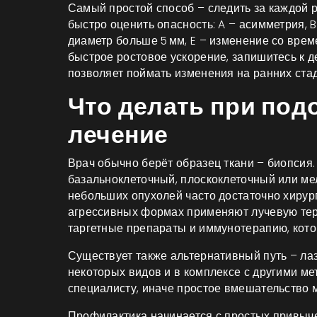
Самый простой способ – следить за каждой 
быстро оценить опасность: A – асимметрия, B
диаметр больше 5 мм, E – изменение со врем
быстрое ростовое ускорение, запишитесь к 
позволяет поймать изменения на ранних стад
Что делать при под
лечение
Врач обычно берёт образец ткани – биопсия.
базальноклеточный, плоскоклеточный или мел
небольших опухолей часто достаточно хирур
агрессивных формах применяют лучевую тер
таргетные препараты и иммунотерапию, кото
Существует также альтернативный путь – лаз
некоторых видов и в комплексе с другими ме
специалисту, иначе простое вмешательство 
Профилактика начинается с простых привычек