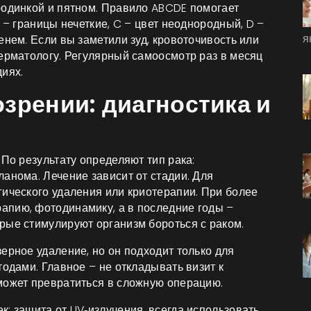
родинкой и пятном. Правило ABCDE помогает
 – границы нечеткие, C – цвет неоднородный, D –
я
енем. Если вы заметили зуд, кровоточивость или
дерматологу. Регулярный самоосмотр раз в месяц
иях.
озрении: диагностика и
 По результату определяют тип рака:
анома. Лечение зависит от стадии. Для
гического удаления или криотерапии. При более
апию, фотодинамику, а в последние годы –
рые стимулируют организм бороться с раком.
ерное удаление, но он подходит только для
тодами. Главное – не откладывать визит к
может превратиться в сложную операцию.
: защита от UV‑излучения, всегда использовать