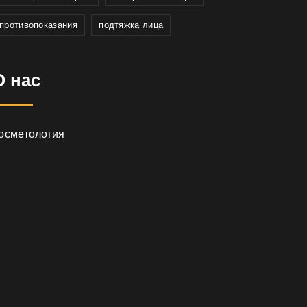
противопоказания
подтяжка лица
О нас
осметология