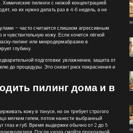
 Химические пилинги с низкой концентрацией
ят, но их нужно делать раз в 4‑6 недель, а не
м
нулами – часто считается слишком агрессивным
ю и чувствительную кожу. Если хочется лёгкой
маску‑пилинг или микродермабразию в
рует глубину.
едварительной подготовки: увлажнение, защита от
делю до процедуры. Это снизит риск покраснения и
одить пилинг дома и в
рживать кожу в тонусе, но он требует строгого
ицо мягким гелем, потом нанести выбранный
г глаз и губ. Время выдержки обычно от 2 до 5
н
производителя. После ухода смойте прохладной