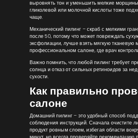
выровнять тон и уменьшить мелкие морщины.
гликолевой или молочной кислоты тоже подход
чаще.
Механический пилинг – скраб с мелкими гра
после 50, потому что может повреждать суху
эксфолиации, лучше взять мягкую тканевую 
профессиональном салоне, где врач контроли
Важно помнить, что любой пилинг требует пр
солнца и отказ от сильных ретиноидов за не
сухости.
Как правильно пров
салоне
Домашний пилинг – это удобный способ подде
соблюдения инструкций. Сначала очистите л
продукт ровным слоем, избегая области вокру
минут, но всегда проверяйте рекомендацию 