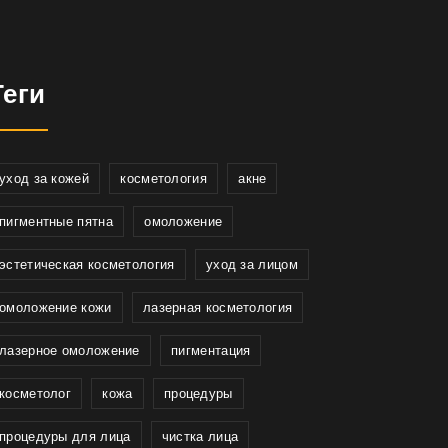
Теги
уход за кожей
косметология
акне
пигментные пятна
омоложение
эстетическая косметология
уход за лицом
омоложение кожи
лазерная косметология
лазерное омоложение
пигментация
косметолог
кожа
процедуры
процедуры для лица
чистка лица