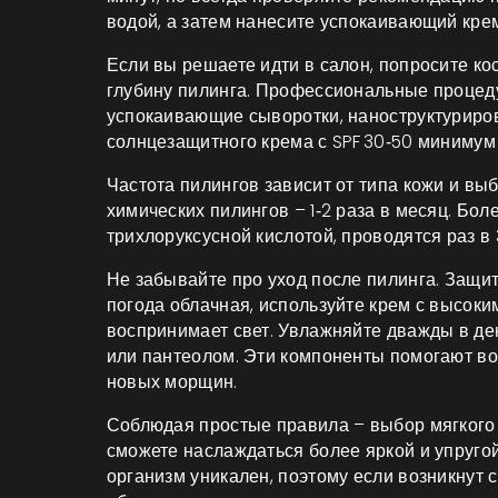
водой, а затем нанесите успокаивающий крем
Если вы решаете идти в салон, попросите ко
глубину пилинга. Профессиональные процеду
успокаивающие сыворотки, наноструктуриро
солнцезащитного крема с SPF 30‑50 минимум 
Частота пилингов зависит от типа кожи и вы
химических пилингов – 1‑2 раза в месяц. Бол
трихлоруксусной кислотой, проводятся раз в 
Не забывайте про уход после пилинга. Защит
погода облачная, используйте крем с высоки
воспринимает свет. Увлажняйте дважды в д
или пантеолом. Эти компоненты помогают во
новых морщин.
Соблюдая простые правила – выбор мягкого п
сможете наслаждаться более яркой и упругой
организм уникален, поэтому если возникнут 