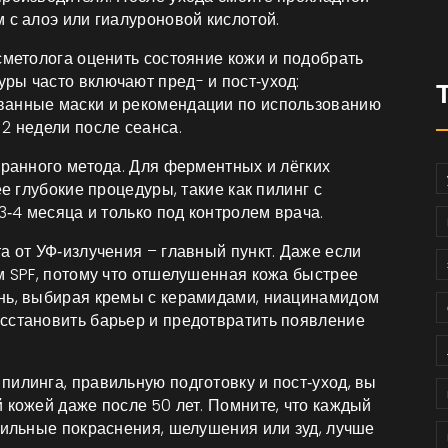
 с алоэ или гиалуроновой кислотой.
сметолога оценить состояние кожи и подобрать
ры часто включают пред- и пост‑уход:
ванные маски и рекомендации по использованию
2 недели после сеанса.
бранного метода. Для ферментных и лёгких
ее глубокие процедуры, такие как пилинг с
3‑4 месяца и только под контролем врача.
а от УФ‑излучения – главный пункт. Даже если
м SPF, потому что отшелушенная кожа быстрее
ень, выбирая кремы с керамидами, ниацинамидом
сстановить барьер и предотвратить появление
илинга, правильную подготовку и пост‑уход, вы
 кожей даже после 50 лет. Помните, что каждый
сильные покраснения, шелушения или зуд, лучше