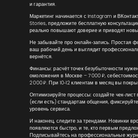
и гарантия.
Маркетинг начинается с Instagram и ВКонтакт
Stories, предложите бесплатную консультац
реально повышают доверие и приводят новы
Не забывайте про онлайн‑запись. Простая ф
ваш рабочий день и выглядит профессиональ
вернётся.
Финансы: расчёт точек безубыточности нуже
омоложения в Москве – 7 000 ₽, себестоимо
2 000 ₽. При 10‑12 клиентам в месяц вы покр
Оптимизируйте процессы: создайте чек‑лист 
(если есть) стандартам общения, фиксируйт
уровень сервиса.
И наконец, следите за трендами. Новинки в
появляются быстро, и те, кто первым предло
Подписывайтесь на профессиональные журнал