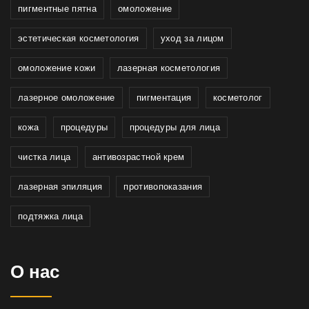
пигментные пятна
омоложение
эстетическая косметология
уход за лицом
омоложение кожи
лазерная косметология
лазерное омоложение
пигментация
косметолог
кожа
процедуры
процедуры для лица
чистка лица
антивозрастной крем
лазерная эпиляция
противопоказания
подтяжка лица
О нас