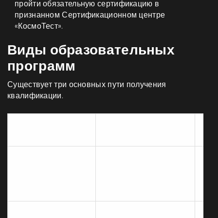
пройти обязательную
сертификацию
в
признанном
Сертификационном центре
«КосмоТест»
.
Виды образовательных
программ
Существует три основных пути получения
квалификации.
Сто
Тип программы
Продолжительность
(ру
Высшее
медицинское
5-6 лет
от 
образование
Среднее