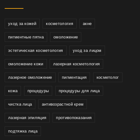
уход за кожей
косметология
акне
пигментные пятна
омоложение
эстетическая косметология
уход за лицом
омоложение кожи
лазерная косметология
лазерное омоложение
пигментация
косметолог
кожа
процедуры
процедуры для лица
чистка лица
антивозрастной крем
лазерная эпиляция
противопоказания
подтяжка лица