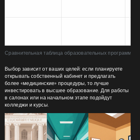
профессиональное
2-3 года
от 
(колледж)
Частные курсы и
от 3 месяцев до 1 года
от 
мастер‑классы
Сравнительная таблица образовательных программ
Выбор зависит от ваших целей: если планируете
открывать собственный кабинет и предлагать
более «медицинские» процедуры, то лучше
инвестировать в высшее образование. Для работы
в салонах или на начальном этапе подойдут
колледжи и курсы.