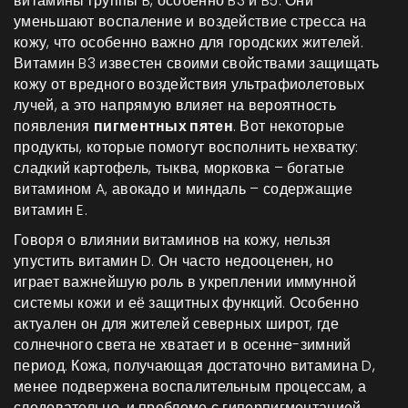
витамины группы B, особенно B3 и B5. Они
уменьшают воспаление и воздействие стресса на
кожу, что особенно важно для городских жителей.
Витамин B3 известен своими свойствами защищать
кожу от вредного воздействия ультрафиолетовых
лучей, а это напрямую влияет на вероятность
появления
пигментных пятен
. Вот некоторые
продукты, которые помогут восполнить нехватку:
сладкий картофель, тыква, морковка – богатые
витамином A, авокадо и миндаль – содержащие
витамин E.
Говоря о влиянии витаминов на кожу, нельзя
упустить витамин D. Он часто недооценен, но
играет важнейшую роль в укреплении иммунной
системы кожи и её защитных функций. Особенно
актуален он для жителей северных широт, где
солнечного света не хватает и в осенне-зимний
период. Кожа, получающая достаточно витамина D,
менее подвержена воспалительным процессам, а
следовательно, и проблеме с гиперпигментацией.