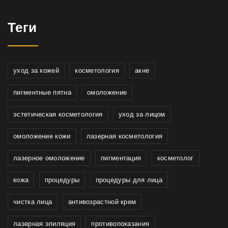
Теги
уход за кожей
косметология
акне
пигментные пятна
омоложение
эстетическая косметология
уход за лицом
омоложение кожи
лазерная косметология
лазерное омоложение
пигментация
косметолог
кожа
процедуры
процедуры для лица
чистка лица
антивозрастной крем
лазерная эпиляция
противопоказания